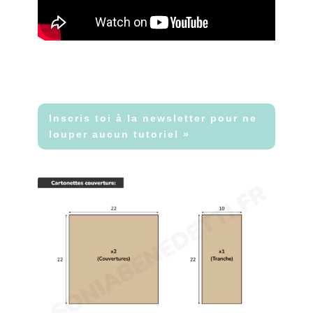
Inscris toi à la newsletter pour ne
louper aucun tutoriel »