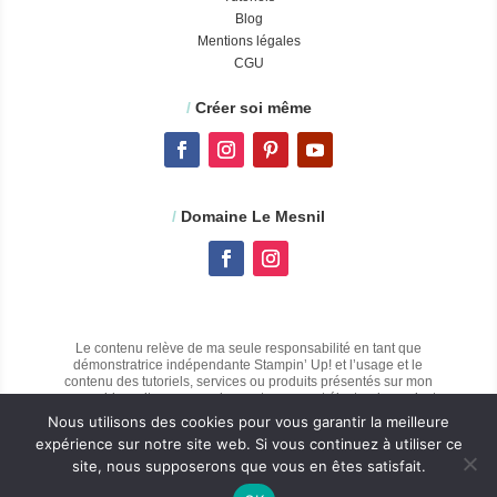
Blog
Mentions légales
CGU
/
Créer soi même
/
Domaine Le Mesnil
Le contenu relève de ma seule responsabilité en tant que
démonstratrice indépendante Stampin’ Up! et l’usage et le
contenu des tutoriels, services ou produits présentés sur mon
propre blog, site personnel ou autre support électronique n’est
pas agréé par Stampin’ Up!
Nous utilisons des cookies pour vous garantir la meilleure
expérience sur notre site web. Si vous continuez à utiliser ce
site, nous supposerons que vous en êtes satisfait.