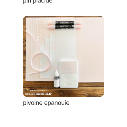
pin placide
pivoine epanouie