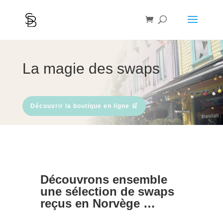
La magie des swaps
Découvrir la boutique en ligne 🛒
Découvrons ensemble
une sélection de swaps
reçus en Norvège …