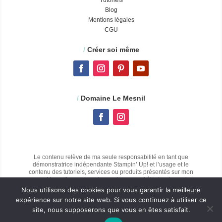
Tutoriels
Blog
Mentions légales
CGU
/
Créer soi même
/
Domaine Le Mesnil
Le contenu relève de ma seule responsabilité en tant que
démonstratrice indépendante Stampin’ Up! et l’usage et le
contenu des tutoriels, services ou produits présentés sur mon
propre blog, site personnel ou autre support électronique n’est
pas agréé par Stampin’ Up!
Nous utilisons des cookies pour vous garantir la meilleure
expérience sur notre site web. Si vous continuez à utiliser ce
site, nous supposerons que vous en êtes satisfait.