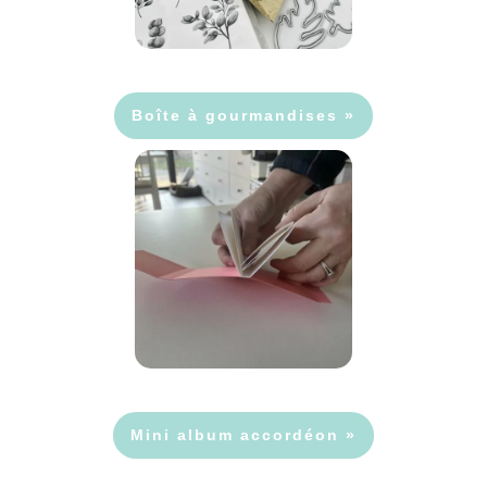
Boîte à gourmandises »
Mini album accordéon »