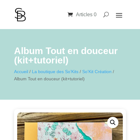
Articles 0
Album Tout en douceur
(kit+tutoriel)
Accueil
/
La boutique des So’Kits
/
So'Kit Création
/
Album Tout en douceur (kit+tutoriel)